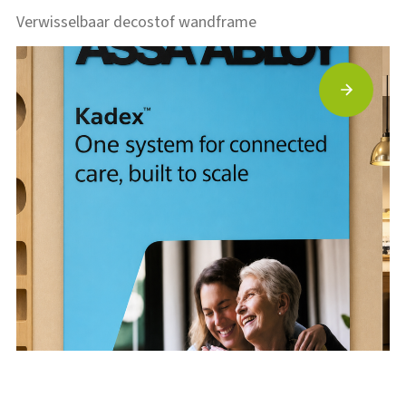
Verwisselbaar decostof wandframe
Bekijk project
‘Akoestisch’ textielframe