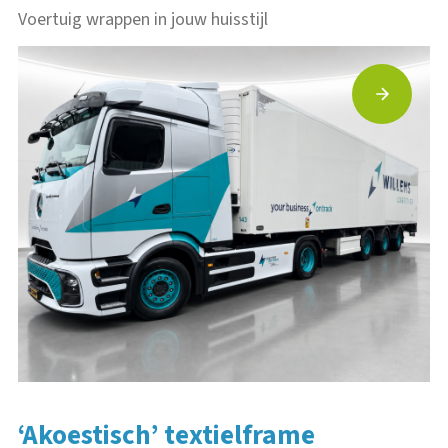
Voertuig wrappen in jouw huisstijl
Bekijk project
Electrisch voertuigreclame
‘Akoestisch’ textielframe