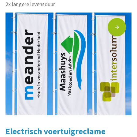
2x langere levensduur
Xlife baniervlag
Electrisch voertuigreclame