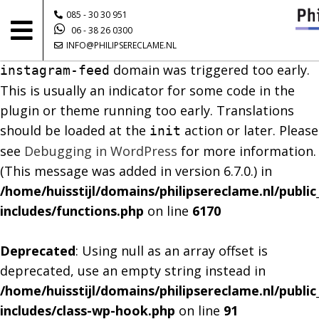
085 - 30 30 951
Notice
: Function _load_textdomain_just_in_time
06 - 38 26 0300
INFO@PHILIPSERECLAME.NL
was called
incorrectly
. Translation loading for the
domain was triggered too early.
instagram-feed
This is usually an indicator for some code in the
plugin or theme running too early. Translations
should be loaded at the
action or later. Please
init
see
Debugging in WordPress
for more information.
(This message was added in version 6.7.0.) in
/home/huisstijl/domains/philipsereclame.nl/publi
includes/functions.php
on line
6170
Deprecated
: Using null as an array offset is
deprecated, use an empty string instead in
/home/huisstijl/domains/philipsereclame.nl/publi
includes/class-wp-hook.php
on line
91