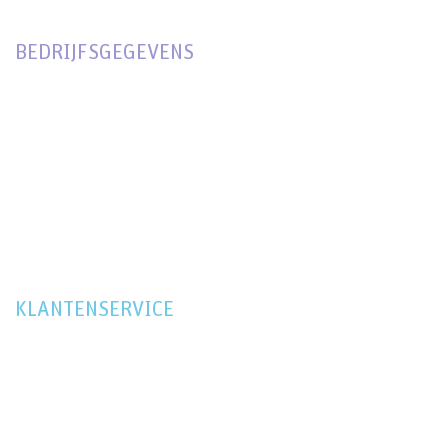
BEDRIJFSGEGEVENS
KVK
63085801, DEN BOSCH
BTW
NL001899807B97
RABOBANK
0303 1769 70
IBAN
NL42RABO0303176970
KLANTENSERVICE
ONTWERPBUREAUS
CONTACT
ALGEMENE VOORWAARDEN
PRIVACY VERKLARING