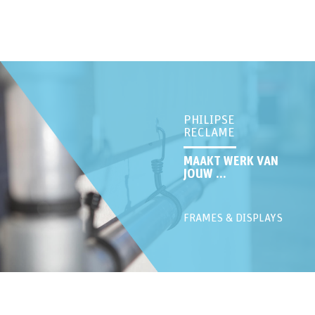
PHILIPSE
RECLAME
MAAKT WERK VAN
JOUW ...
FRAMES & DISPLAYS