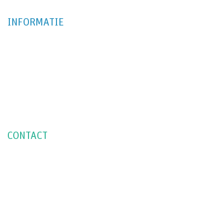
INFORMATIE
WEBSHOP
OVER ONS
ONTWERPBUREAUS
INTERIEUR & RESTYLING
BELETTERING & MONTAGE
FRAMES & DISPLAYS
CONTACT
PHILIPSE RECLAME
HOOGEINDSESTRAAT 7A
5447 PD RIJKEVOORT
INFO@PHILIPSERECLAME.NL
085-3030951