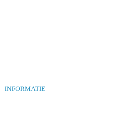
INFORMATIE
WEBSHOP
OVER ONS
ONTWERPBUREAUS
INTERIEUR & RESTYLING
BELETTERING & MONTAGE