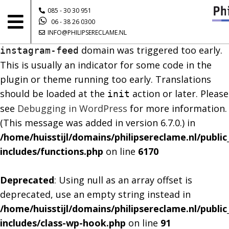
085 - 30 30 951
Notice
: Function _load_textdomain_just_in_time
06 - 38 26 0300
INFO@PHILIPSERECLAME.NL
was called
incorrectly
. Translation loading for the
domain was triggered too early.
instagram-feed
This is usually an indicator for some code in the
plugin or theme running too early. Translations
should be loaded at the
action or later. Please
init
see
Debugging in WordPress
for more information.
(This message was added in version 6.7.0.) in
/home/huisstijl/domains/philipsereclame.nl/publi
includes/functions.php
on line
6170
Deprecated
: Using null as an array offset is
deprecated, use an empty string instead in
/home/huisstijl/domains/philipsereclame.nl/publi
includes/class-wp-hook.php
on line
91