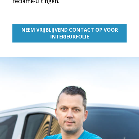
reclame-uitingen.
NEEM VRIJBLIJVEND CONTACT OP VOOR
INTERIEURFOLIE