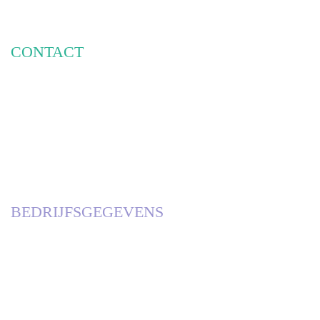
FRAMES & DISPLAYS
CONTACT
PHILIPSE RECLAME
HOOGEINDSESTRAAT 7A
5447 PD RIJKEVOORT
INFO@PHILIPSERECLAME.NL
085-3030951
BEDRIJFSGEGEVENS
KVK
63085801, DEN BOSCH
BTW
NL001899807B97
RABOBANK